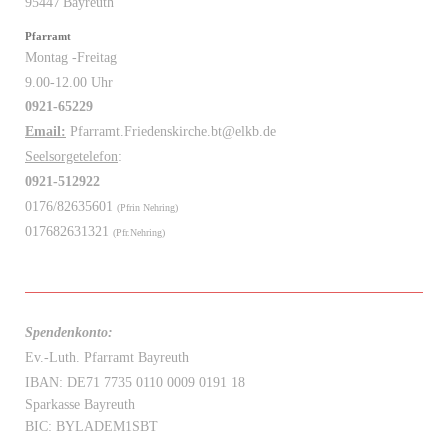
95447
Bayreuth
Pfarramt
Montag -Freitag
9.00-12.00 Uhr
0921-65229
Email:
Pfarramt.Friedenskirche.bt@elkb.de
Seelsorgetelefon
:
0921-512922
0176/82635601
(Pfrin Nehring)
017682631321
(Pfr.Nehring)
Spendenkonto:
Ev.-Luth. Pfarramt Bayreuth
IBAN: DE71 7735 0110 0009 0191 18
Sparkasse Bayreuth
BIC: BYLADEM1SBT