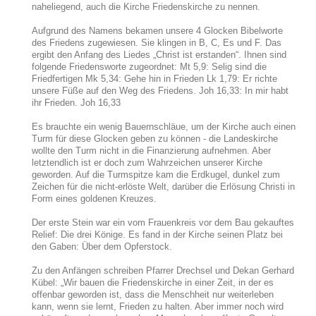
naheliegend, auch die Kirche Friedenskirche zu nennen.
Aufgrund des Namens bekamen unsere 4 Glocken Bibelworte
des Friedens zugewiesen. Sie klingen in B, C, Es und F. Das
ergibt den Anfang des Liedes „Christ ist erstanden“. Ihnen sind
folgende Friedensworte zugeordnet: Mt 5,9: Selig sind die
Friedfertigen Mk 5,34: Gehe hin in Frieden Lk 1,79: Er richte
unsere Füße auf den Weg des Friedens. Joh 16,33: In mir habt
ihr Frieden. Joh 16,33
Es brauchte ein wenig Bauernschläue, um der Kirche auch einen
Turm für diese Glocken geben zu können - die Landeskirche
wollte den Turm nicht in die Finanzierung aufnehmen. Aber
letztendlich ist er doch zum Wahrzeichen unserer Kirche
geworden. Auf die Turmspitze kam die Erdkugel, dunkel zum
Zeichen für die nicht-erlöste Welt, darüber die Erlösung Christi in
Form eines goldenen Kreuzes.
Der erste Stein war ein vom Frauenkreis vor dem Bau gekauftes
Relief: Die drei Könige. Es fand in der Kirche seinen Platz bei
den Gaben: Über dem Opferstock.
Zu den Anfängen schreiben Pfarrer Drechsel und Dekan Gerhard
Kübel: „Wir bauen die Friedenskirche in einer Zeit, in der es
offenbar geworden ist, dass die Menschheit nur weiterleben
kann, wenn sie lernt, Frieden zu halten. Aber immer noch wird