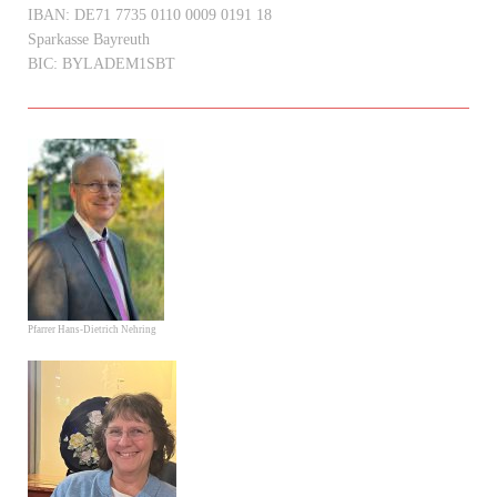
IBAN: DE71 7735 0110 0009 0191 18
Sparkasse Bayreuth
BIC: BYLADEM1SBT
Pfarrer Hans-Dietrich Nehring