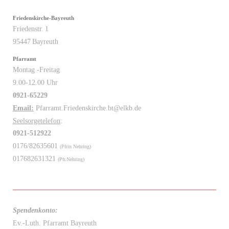
Friedenskirche-Bayreuth
Friedenstr.
1
95447
Bayreuth
Pfarramt
Montag -Freitag
9.00-12.00 Uhr
0921-65229
Email:
Pfarramt.Friedenskirche.bt@elkb.de
Seelsorgetelefon
:
0921-512922
0176/82635601
(Pfrin Nehring)
017682631321
(Pfr.Nehring)
Spendenkonto:
Ev.-Luth. Pfarramt Bayreuth