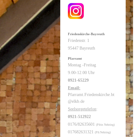
Friedenskirche-Bayreuth
Friedenstr.
1
95447
Bayreuth
Pfarramt
Montag -Freitag
9.00-12.00 Uhr
0921-65229
Email:
Pfarramt.Friedenskirche.bt
@elkb.de
Seelsorgetelefon
:
0921-512922
0176/82635601
(Pfrin Nehring)
017682631321
(Pfr.Nehring)