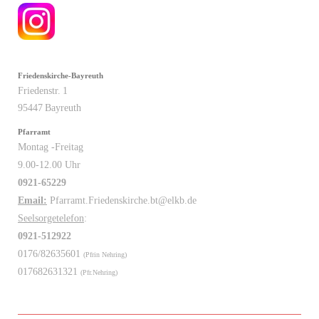
Friedenskirche-Bayreuth
Friedenstr.
1
95447
Bayreuth
Pfarramt
Montag -Freitag
9.00-12.00 Uhr
0921-65229
Email:
Pfarramt.Friedenskirche.bt@elkb.de
Seelsorgetelefon
:
0921-512922
0176/82635601
(Pfrin Nehring)
017682631321
(Pfr.Nehring)